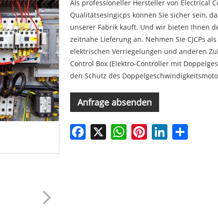
Als professioneller Hersteller von Electrical 
Qualitätsesingicps können Sie sicher sein, da
unserer Fabrik kauft. Und wir bieten Ihnen d
zeitnahe Lieferung an. Nehmen Sie CJCPs als 
elektrischen Verriegelungen und anderen Zub
Control Box (Elektro-Controller mit Doppelge
den Schutz des Doppelgeschwindigkeitsmotor
Anfrage absenden
Facebook
X
WhatsApp
Pinterest
LinkedIn
Share