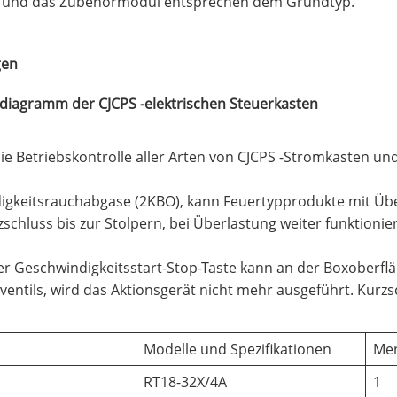
r und das Zubehörmodul entsprechen dem Grundtyp.
gen
diagramm der CJCPS -elektrischen Steuerkasten
ie Betriebskontrolle aller Arten von CJCPS -Stromkasten und
igkeitsrauchabgase (2KBO), kann Feuertypprodukte mit Üb
chluss bis zur Stolpern, bei Überlastung weiter funktioni
r Geschwindigkeitsstart-Stop-Taste kann an der Boxoberfläc
entils, wird das Aktionsgerät nicht mehr ausgeführt. Kurzsch
Modelle und Spezifikationen
Me
RT18-32X/4A
1