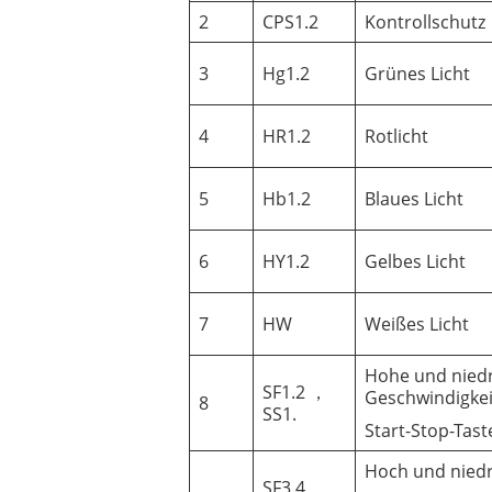
2
CPS1.2
Kontrollschutz
3
Hg1.2
Grünes Licht
4
HR1.2
Rotlicht
5
Hb1.2
Blaues Licht
6
HY1.2
Gelbes Licht
7
HW
Weißes Licht
Hohe und nied
SF1.2 ，
Geschwindigkei
8
SS1.
Start-Stop-Tast
Hoch und niedr
SF3.4 ，