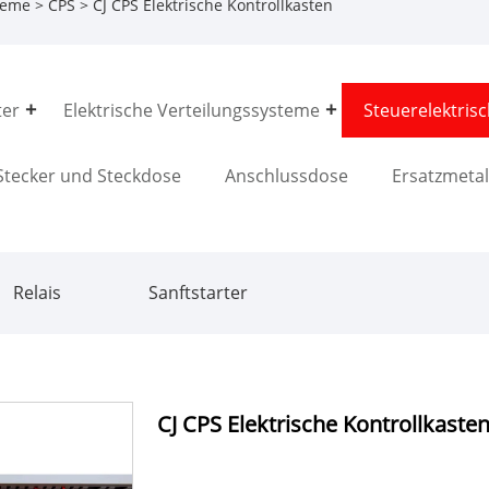
teme
>
CPS
> CJ CPS Elektrische Kontrollkasten
ter
Elektrische Verteilungssysteme
Steuerelektris
Stecker und Steckdose
Anschlussdose
Ersatzmetal
Relais
Sanftstarter
CJ CPS Elektrische Kontrollkaste