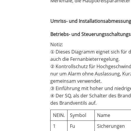
Merkmale, die Hauptkreisparamete
Umriss- und Installationsabmessun
Betriebs- und Steuerungsschaltungs
Notiz:
① Dieses Diagramm eignet sich für d
auch die Fernanbieterregelung.
② Kontrollschutz für Hochgeschwind
nur um Alarm ohne Auslassung, Kurzs
gemeinsam verwendet.
③ Einführung mit hoher und niedrige
④ Der SQ, als der Schalter des Brandv
des Brandventils auf.
NEIN.
Symbol
Name
1
Fu
Sicherungen