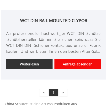
WCT DIN RAIL MOUNTED CLYPOR
Als professioneller hochwertiger WCT -DIN -Schütze
-Schützhersteller können Sie sicher sein, dass Sie
WCT DIN DIN -Schienenkontakt aus unserer Fabrik
kaufen. Und wir bieten Ihnen den besten After-Sale-
Service und die zeitnahe Lieferung an. Der WCT DIN
Rail Mounted-Schütze verwendet den Hauptkontakt,
Weiterlesen
Anfrage absenden
um die Schaltung zu öffnen und zu schließen, und
den Hilfskontakt, um die Steuerschleife
durchzuführen. Der Hauptkontakt hat im
Allgemeinen nur einen normalerweise geöffneten
<
1
>
Kontakt, während der Hilfskontakt häufig zwei
Kontaktpaare mit normalerweise offenen und
China Schütze ist eine Art von Produkten aus
normalerweise geschlossenen Funktionen hat.