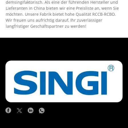
demsingifaktorisch. Als eine der führenden Hersteller und
Lieferanten in China bieten wir eine Preisliste an, wenn Sie
möchten. Unsere Fabrik bietet hohe Qualität RCCB-RCBO.
Wir freuen uns aufrichtig darauf, Ihr zuverlässiger
langfristiger Geschäftspartner zu werden!