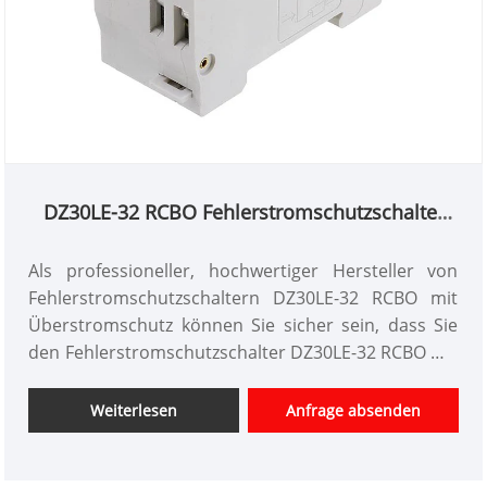
mm² und darunterliegende Drähte
■Anschlussklemmen: Schraubklemmen
■Verkabelungsmethode:
Säulenverkabelungsmethode
■Anzugsdrehmoment: 2N. M
■Nennschaltvermögen: 6000A
DZ30LE-32 RCBO Fehlerstromschutzschalter
mit Überstromschutz
Als professioneller, hochwertiger Hersteller von
Fehlerstromschutzschaltern DZ30LE-32 RCBO mit
Überstromschutz können Sie sicher sein, dass Sie
den Fehlerstromschutzschalter DZ30LE-32 RCBO mit
Überstromschutz in unserem Werk kaufen. Und wir
bieten Ihnen den besten Kundendienst und eine
Weiterlesen
Anfrage absenden
pünktliche Lieferung. Der Miniatur-
Leistungsschalter der Serie DZ30-32 (Phasenleitung