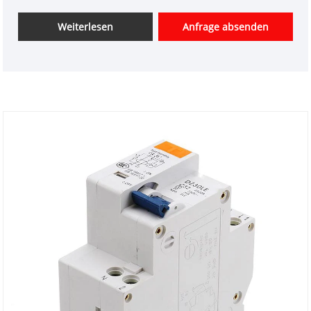
Überstromschutz in unserem Werk kaufen. Und wir
bieten Ihnen den besten Kundendienst und eine
Weiterlesen
Anfrage absenden
pünktliche Lieferung. Als professioneller Hersteller
möchten wir Ihnen den Fehlerstromschutzschalter
JVL7-63 ohne Überstromschutz anbieten.
■Executive Standards: IEC61008, GB/T16916.1
■Typ: Elektromagnetischer Typ
■Reststromeigenschaften: A, AC, S
■Polzahl: 1P+N, 3P+N (N links und N rechts)
■Nennstrom: 25, 32, 40, 63A
■Nennspannung: AC240/415
■Nennfrequenz: 50/60 Hz
■Nennfehlerstrom (I △ n) A: 0,03, 0,1, 0,3
■Nennfehlerstrom im Ruhezustand: 0,5 I △ n~I △ n
■Verdrahtungshöhe: 19 mm
■Mechanische und elektrische Lebensdauer: 4000
Mal
■Querschnittsfläche der Anschlussverdrahtung: 25