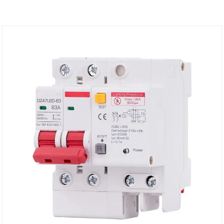
+ Neutralleitungsleckage) eignet sich für den
einphasigen Reststromkreis von 50/60 Hz und einer
Nennspannung von 230 V als Stromleckschutz und
schützt den öffentlichen Stromkreis vor Überlast
und Kurzschluss. Er zeichnet sich durch ein geringes
Volumen und eine hohe Schaltleistung aus.
Gleichzeitig wird der Null-/stromführende Draht
durchtrennt, und selbst wenn der Draht umgekehrt
angeschlossen ist, verfügt er immer noch über
einen Stromleckschutz. Das Produkt entspricht den
Standards IEC1009.1, GB16917.1 usw.