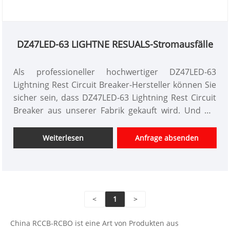
DZ47LED-63 LIGHTNE RESUALS-Stromausfälle
Als professioneller hochwertiger DZ47LED-63
Lightning Rest Circuit Breaker-Hersteller können Sie
sicher sein, dass DZ47LED-63 Lightning Rest Circuit
Breaker aus unserer Fabrik gekauft wird. Und wir
bieten Ihnen den besten After-Sale-Service und die
zeitnahe Lieferung an. Es ist für das Verteilungsnetz
Weiterlesen
Anfrage absenden
mit AC 380 V und unter und Frequenz von 50 Hz
geeignet.
<
1
>
China RCCB-RCBO ist eine Art von Produkten aus