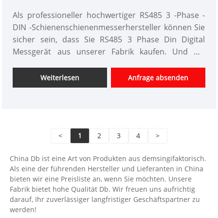
Als professioneller hochwertiger RS485 3 -Phase -
DIN -Schienenschienenmesserhersteller können Sie
sicher sein, dass Sie RS485 3 Phase Din Digital
Messgerät aus unserer Fabrik kaufen. Und wir
bieten Ihnen den besten After-Sale-Service und die
zeitnahe Lieferung an. Es ist ein langjähriger
Weiterlesen
Anfrage absenden
Messgerät mit dem Vorteil einer hohen Stabilität,
einer hohen Lastfähigkeit, einem geringen
Stromverlust und einem kleinen Volumen.
<
1
2
3
4
>
China Db ist eine Art von Produkten aus demsingifaktorisch.
Als eine der führenden Hersteller und Lieferanten in China
bieten wir eine Preisliste an, wenn Sie möchten. Unsere
Fabrik bietet hohe Qualität Db. Wir freuen uns aufrichtig
darauf, Ihr zuverlässiger langfristiger Geschäftspartner zu
werden!