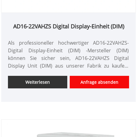
AD16-22VAHZS Digital Display-Einheit (DIM)
Als professioneller hochwertiger AD16-22VAHZS-
Digital Display-Einheit (DIM) -Mersteller (DIM)
können Sie sicher sein, AD16-22VAHZS Digital
Display Unit (DIM) aus unserer Fabrik zu kaufen.
Und wir bieten Ihnen den besten After-Sale-Service
und die zeitnahe Lieferung an. Diese Instrumente
Weiterlesen
Anfrage absenden
können gleichzeitig drei oder wichtigere
Messparameter wie Spannung, Strom, Frequenz
usw. angezeigt werden, sodass der Benutzer die
während der Überwachung und Steuerung
benötigten Informationen schnell einholen kann.