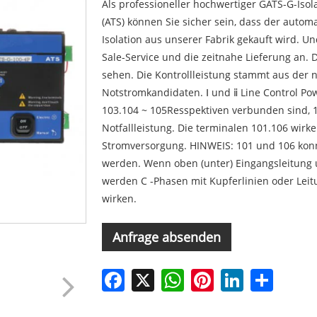
Als professioneller hochwertiger GATS-G-Isol
(ATS) können Sie sicher sein, dass der autom
Isolation aus unserer Fabrik gekauft wird. U
Sale-Service und die zeitnahe Lieferung an. 
sehen. Die Kontrollleistung stammt aus der
Notstromkandidaten. Ⅰ und ⅱ Line Control P
103.104 ~ 105Resspektiven verbunden sind, 
Notfallleistung. Die terminalen 101.106 wirk
Stromversorgung. HINWEIS: 101 und 106 kon
werden. Wenn oben (unter) Eingangsleitung un
werden C -Phasen mit Kupferlinien oder Leit
wirken.
Anfrage absenden
Facebook
X
WhatsApp
Pinterest
LinkedIn
Share