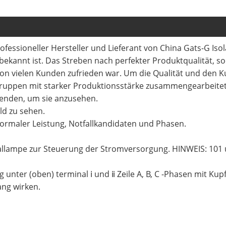
 professioneller Hersteller und Lieferant von China Gats-G Is
t bekannt ist. Das Streben nach perfekter Produktqualität, 
 von vielen Kunden zufrieden war. Um die Qualität und den 
ruppen mit starker Produktionsstärke zusammengearbeitet.
enden, um sie anzusehen.
ld zu sehen.
normaler Leistung, Notfallkandidaten und Phasen.
gnallampe zur Steuerung der Stromversorgung. HINWEIS: 101
 unter (oben) terminal ⅰ und ⅱ Zeile A, B, C -Phasen mit Kup
ang wirken.