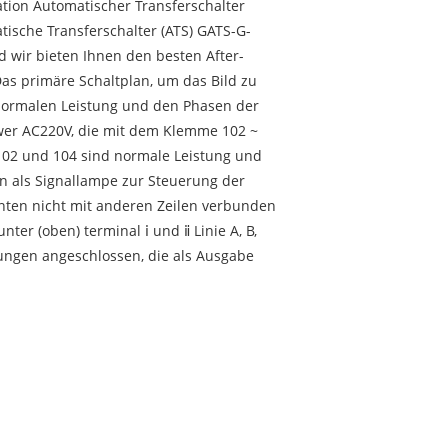
ation Automatischer Transferschalter
atische Transferschalter (ATS) GATS-G-
nd wir bieten Ihnen den besten After-
Das primäre Schaltplan, um das Bild zu
 normalen Leistung und den Phasen der
ower AC220V, die mit dem Klemme 102 ~
102 und 104 sind normale Leistung und
en als Signallampe zur Steuerung der
nten nicht mit anderen Zeilen verbunden
ter (oben) terminal ⅰ und ⅱ Linie A, B,
ungen angeschlossen, die als Ausgabe