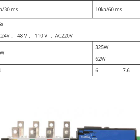
a/30 ms
10ka/60 ms
5s
24V 、 48 V 、 110 V ， AC220V
325W
0W
62W
4
6
7.6