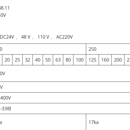
48.11
40V
 DC24V 、 48 V 、 110 V 、 AC220V
0
250
20
25
32
40
50
63
80
100
125
160
200
2
0V
KV
400V
-33IB
a
17ka