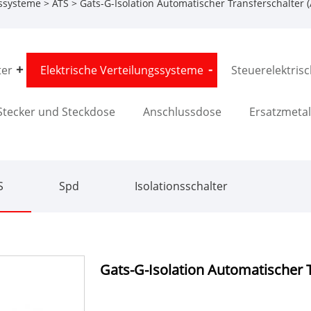
gssysteme
>
ATS
> Gats-G-Isolation Automatischer Transferschalter (
ter
Elektrische Verteilungssysteme
Steuerelektris
Stecker und Steckdose
Anschlussdose
Ersatzmetal
S
Spd
Isolationsschalter
Gats-G-Isolation Automatischer T