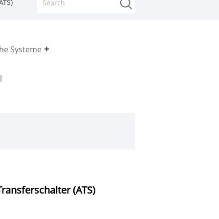
ATS)
che Systeme
l
ransferschalter (ATS)