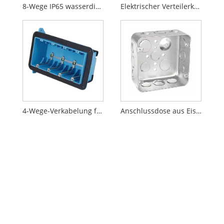
8-Wege IP65 wasserdichter elektrischer Verteilerkasten für den Außenbereich aus Kunststoff
Elektrischer Verteilerkasten mit 4-poligem IP66-Gehäuse
4-Wege-Verkabelung für kleine Kunststoff-Elektrogehäuse mit Steckdose und Anschlussdose
Anschlussdose aus Eisen