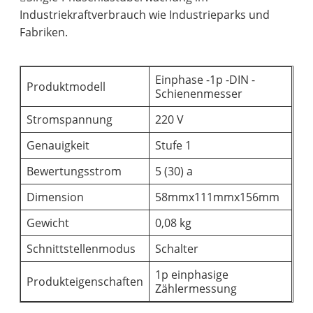
Industriekraftverbrauch wie Industrieparks und
Fabriken.
Einphase -1p -DIN -
Produktmodell
Schienenmesser
Stromspannung
220 V
Genauigkeit
Stufe 1
Bewertungsstrom
5 (30) a
Dimension
58mmx111mmx156mm
Gewicht
0,08 kg
Schnittstellenmodus
Schalter
1p einphasige
Produkteigenschaften
Zählermessung