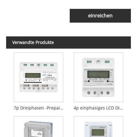
einreichen
Verwandte Produkte
7p Dreiphasen -Prepaid DIN Rail Messgerät
4p einphasiges LCD DIN -Schienen -Energie -Messgerät